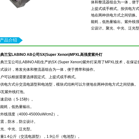
体和整流器组合为一体，便
上提式或手柄式。按供电方
地在两种供电方式之间切换。3
能耗，低热量输出。紫外线强度（
尘设计。聚光、中光、泛光
产品介绍
典兰宝LABINO AB公司SX(Super Xenon)MPXL高强度紫外灯
典兰宝公司(LABINO AB)生产的SX (Super Xenon)紫外灯采用了MPXL技
凑式设计，将发光体和整流器组合为一体，便于携带和操作。
客户可以根据需要选择固定式、上提式或手柄式。
按供电方式分交流电源型和电池型，模块式结构可以方便地在两种供电方式之间切换。
5瓦紫外线灯泡。
速启动（ 5-15秒）。
低能耗，低热量输出。
外线强度（4000-45000uW/cm2）。
防震，防水，防尘设计。
聚光、中光、泛光型。
量1.4公斤（交流电源型），1.9公斤（电池型）。