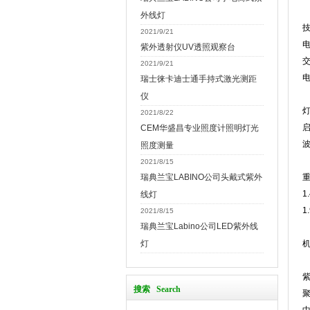
外线灯
2021/9/21
紫外透射仪UV透照观察台
交
2021/9/21
电
瑞士徕卡迪士通手持式激光测距
仪
灯
2021/8/22
启
CEM华盛昌专业照度计照明灯光
波
照度测量
2021/8/15
瑞典兰宝LABINO公司头戴式紫外
1
线灯
1
2021/8/15
瑞典兰宝Labino公司LED紫外线
灯
机
搜索 Search
聚