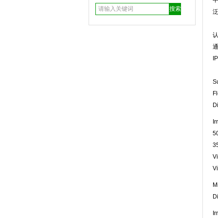
中
泛
通
I
S
Fl
D
Ir
5
3
Vi
Vi
Mi
D
Ir