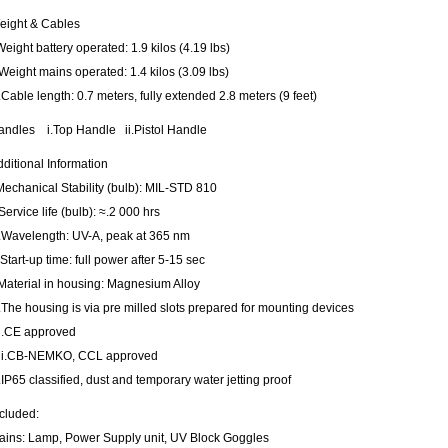
eight & Cables
Weight battery operated: 1.9 kilos (4.19 lbs)
.Weight mains operated: 1.4 kilos (3.09 lbs)
i.Cable length: 0.7 meters, fully extended 2.8 meters (9 feet)
andles i.Top Handle ii.Pistol Handle
ditional Information
Mechanical Stability (bulb): MIL-STD 810
.Service life (bulb): ≈.2 000 hrs
ii.Wavelength: UV-A, peak at 365 nm
.Start-up time: full power after 5-15 sec
.Material in housing: Magnesium Alloy
.The housing is via pre milled slots prepared for mounting devices
ii.CE approved
iii.CB-NEMKO, CCL approved
.IP65 classified, dust and temporary water jetting proof
ncluded:
ains: Lamp, Power Supply unit, UV Block Goggles