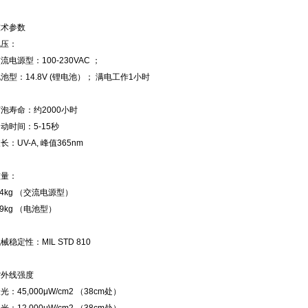
技术参数
电压：
流电源型：100-230VAC ；
池型：14.8V (锂电池）； 满电工作1小时
泡寿命：约2000小时
动时间：5-15秒
长：UV-A, 峰值365nm
重量：
.4kg （交流电源型）
.9kg （电池型）
械稳定性：MIL STD 810
紫外线强度
光：45,000μW/cm2 （38cm处）