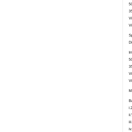
5
3
Vi
Vi
Sp
Di
Ir
5
3
Vi
Vi
M
Ba
i
ii
ii
iv