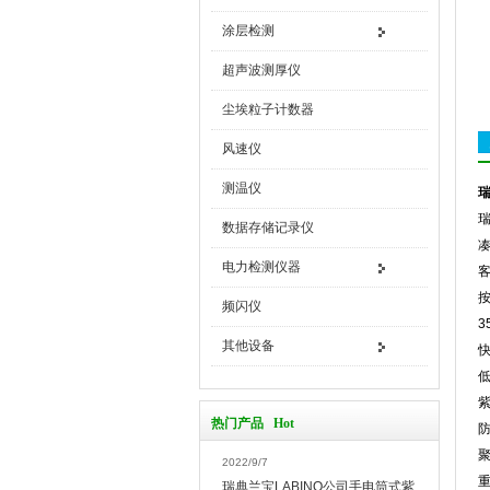
涂层检测
超声波测厚仪
尘埃粒子计数器
风速仪
测温仪
瑞
瑞
数据存储记录仪
电力检测仪器
频闪仪
3
其他设备
快
紫
热门产品 Hot
2022/9/7
重
瑞典兰宝LABINO公司手电筒式紫