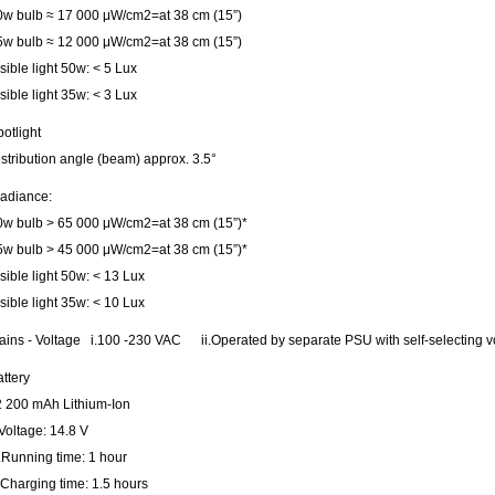
0w bulb ≈ 17 000 μW/cm2=at 38 cm (15”)
5w bulb ≈ 12 000 μW/cm2=at 38 cm (15”)
sible light 50w: < 5 Lux
sible light 35w: < 3 Lux
otlight
stribution angle (beam) approx. 3.5°
radiance:
0w bulb > 65 000 μW/cm2=at 38 cm (15”)*
5w bulb > 45 000 μW/cm2=at 38 cm (15”)*
sible light 50w: < 13 Lux
sible light 35w: < 10 Lux
ains - Voltage i.100 -230 VAC ii.Operated by separate PSU with self-selecting v
ttery
.2 200 mAh Lithium-Ion
.Voltage: 14.8 V
i.Running time: 1 hour
.Charging time: 1.5 hours