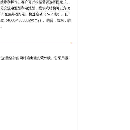
于携带和操作。客户可以根据需要选择固定式、
式分交流电源型和电池型，模块式结构可以方便
5瓦紫外线灯泡。快速启动（ 5-15秒）。低
4000-45000uW/cm2）。防震，防水，防
型。
术，在保证低热量辐射的同时输出强的紫外线。它采用紧