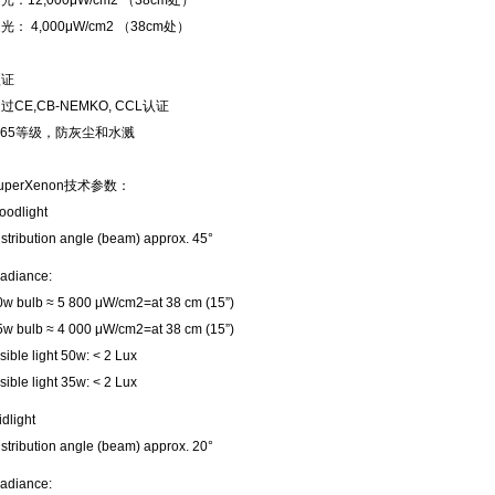
光：12,000μW/cm2 （38cm处）
光： 4,000μW/cm2 （38cm处）
认证
过CE,CB-NEMKO, CCL认证
P65等级，防灰尘和水溅
uperXenon技术参数：
oodlight
istribution angle (beam) approx. 45°
radiance:
0w bulb ≈ 5 800 μW/cm2=at 38 cm (15”)
5w bulb ≈ 4 000 μW/cm2=at 38 cm (15”)
sible light 50w: < 2 Lux
sible light 35w: < 2 Lux
dlight
istribution angle (beam) approx. 20°
radiance: