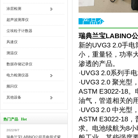
涂层检测
产品介绍
超声波测厚仪
尘埃粒子计数器
瑞典兰宝LABINO公
风速仪
新的UVG3 2.0
小，重量轻，功率大
测温仪
渗透的产品。
数据存储记录仪
·UVG3 2.0系
电力检测仪器
·UVG3 2.0 聚光
频闪仪
ASTM E3022
其他设备
油气，管道相关的
·UVG3 2.0 中光
ASTM E3022-1
热门产品 Hot
求。电池续航为8
2022/9/7
般工业，某些强度
瑞典兰宝LABINO公司手电筒式紫