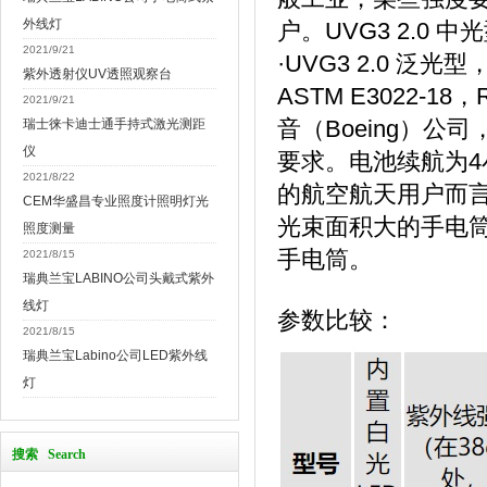
外线灯
户。UVG3 2.0 中
2021/9/21
·UVG3 2.0 泛光
紫外透射仪UV透照观察台
ASTM E3022-18，R
2021/9/21
音（Boeing）公司，
瑞士徕卡迪士通手持式激光测距
仪
要求。电池续航为4小
2021/8/22
的航空航天用户而言，
CEM华盛昌专业照度计照明灯光
光束面积大的手电筒，并
照度测量
手电筒。
2021/8/15
瑞典兰宝LABINO公司头戴式紫外
线灯
参数比较：
2021/8/15
瑞典兰宝Labino公司LED紫外线
灯
搜索 Search