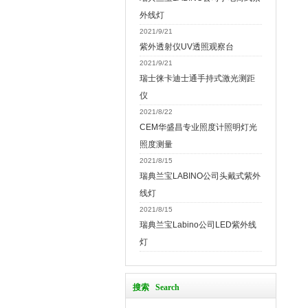
外线灯
2021/9/21
紫外透射仪UV透照观察台
2021/9/21
瑞士徕卡迪士通手持式激光测距
仪
2021/8/22
CEM华盛昌专业照度计照明灯光
照度测量
2021/8/15
瑞典兰宝LABINO公司头戴式紫外
线灯
2021/8/15
瑞典兰宝Labino公司LED紫外线
灯
搜索 Search