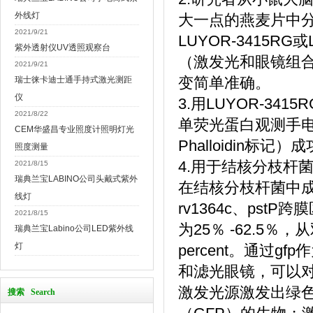
外线灯
大一点的燕麦片中
2021/9/21
LUYOR-3415RG
紫外透射仪UV透照观察台
（激发光和眼镜组
2021/9/21
变简单准确。
瑞士徕卡迪士通手持式激光测距
仪
3.用LUYOR-341
2021/8/22
单荧光蛋白观测手电筒
CEM华盛昌专业照度计照明灯光
Phalloidin标记）
照度测量
4.用于结核分枝杆
2021/8/15
瑞典兰宝LABINO公司头戴式紫外
在结核分枝杆菌中
线灯
rv1364c、pst
2021/8/15
为25％ -62.5
瑞典兰宝Labino公司LED紫外线
灯
percent。通过g
和滤光眼镜，可以
激发光源激发出绿
搜索 Search