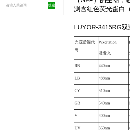
（GFP）的生物；
测含红色荧光蛋白（
LUYOR-3415
光源后缀代
Wxcitation
号
激发光
RB
440nm
LB
488nm
CY
510nm
GR
540nm
VI
400nm
UV
360nm