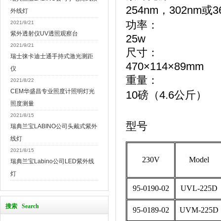
254nm，302nm或3
外线灯
功率：
2021/9/21
紫外透射仪UV透照观察台
25w
2021/9/21
尺寸：
瑞士徕卡迪士通手持式激光测距
470×114×89mm
仪
重量：
2021/8/22
CEM华盛昌专业照度计照明灯光
10磅（4.6公斤）
照度测量
2021/8/15
型号
瑞典兰宝LABINO公司头戴式紫外
线灯
2021/8/15
230V
Model
瑞典兰宝Labino公司LED紫外线
灯
95-0190-02
UVL-225D
搜索 Search
95-0189-02
UVM-225D