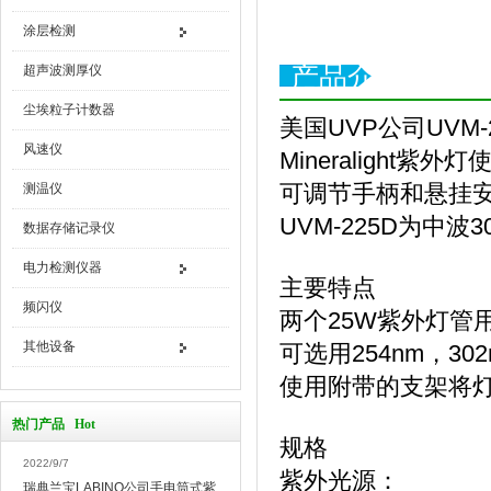
涂层检测
产品介绍
超声波测厚仪
尘埃粒子计数器
美国UVP公司UVM-
风速仪
Mineraligh
可调节手柄和悬挂
测温仪
UVM-225D为中
数据存储记录仪
电力检测仪器
主要特点
频闪仪
两个25W紫外灯管
其他设备
可选用254nm，30
使用附带的支架将
热门产品 Hot
规格
2022/9/7
紫外光源：
瑞典兰宝LABINO公司手电筒式紫