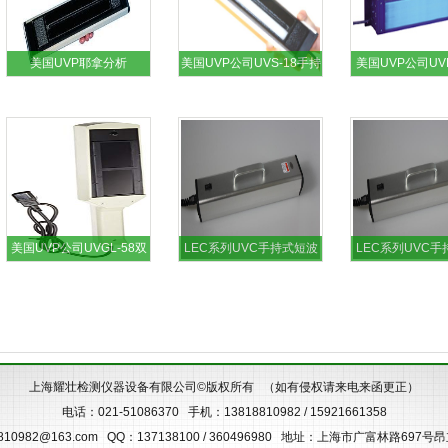
美国UVP耶拿分析
美国UVP公司UVS-18手持
美国UVP公司UVM
AnalytikJena UVLS-28双
式紫外线灯
中波302nm紫
波长紫外线灯
美国UVP公司UVGL-58双
LEC系列UVC手持式短波
LEC系列UVC
波长紫外线灯
紫外线灯254nm灯管LEC-
紫外线灯254nm灯
180L
180L
上海耀壮检测仪器设备有限公司©版权所有 （如有侵权请来电来函更正）
电话：021-51086370 手机：13818810982 / 15921661358
810982@163.com
QQ：137138100 / 360496980 地址：上海市广富林路697号