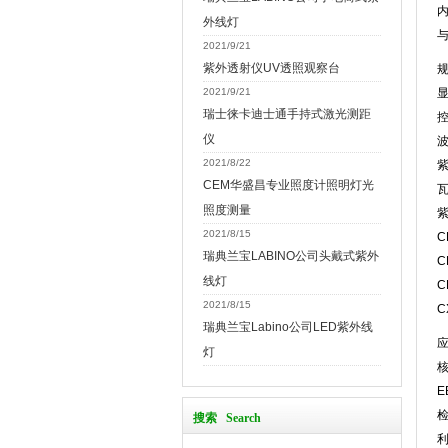
外线灯
2021/9/21
紫外透射仪UV透照观察台
2021/9/21
显
瑞士徕卡迪士通手持式激光测距
仪
波
2021/8/22
紫
CEM华盛昌专业照度计照明灯光
瓦
照度测量
2021/8/15
C
瑞典兰宝LABINO公司头戴式紫外
C
线灯
C
2021/8/15
C
瑞典兰宝Labino公司LED紫外线
灯
E
检
搜索 Search