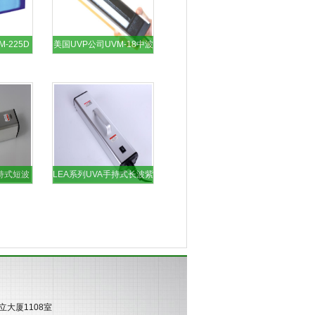
-225D
美国UVP公司UVM-18中波
外线灯
紫外线灯
手持式短波
LEA系列UVA手持式长波紫
管LEC-
外线灯LEA-280B
昂立大厦1108室