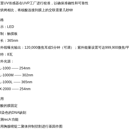
内置UV传感器在UVP工厂进行校准，以确保准确性和可靠性
与烘烤相比，将核酸连接到膜上的交联需要几秒钟
规格
示：LED
控制：触摸板
长：365nm
外线曝光输出：120,000微焦耳或5分钟（可调）；紫外能量设置可达999,900微焦/
特：8瓦
紫外光源：
L-1000 ------ 254nm
L-1000M ------ 302nm
L-1000L ------ 365nm
X-2000 ------ 254nm
应用
核酸的膜固定
B染色的DNA缺刻
测recA 功能
利用胸腺嘧啶二聚体抑制切割进行基因作图