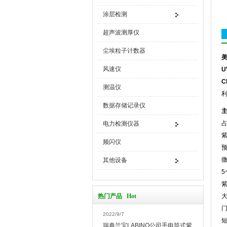
涂层检测
超声波测厚仪
尘埃粒子计数器
美
风速仪
U
C
测温仪
利
数据存储记录仪
电力检测仪器
频闪仪
预
微
其他设备
5
热门产品 Hot
2022/9/7
短
瑞典兰宝LABINO公司手电筒式紫